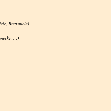
ele, Brettspiele)
hnecke, …)
e