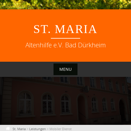
Skip
to
ST. MARIA
content
Altenhilfe e.V. Bad Dürkheim
MENU
St. Maria
>
Leistungen
>
Mobiler Dienst